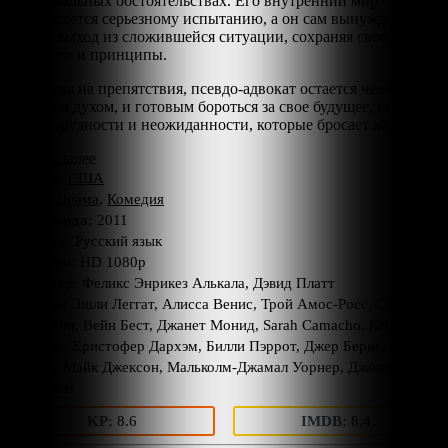
экстремальных обстоятельствах. Его внутренний мир
подвергается серьезному испытанию, а он сам вынужден
искать выход из сложившейся ситуации, сохраняя свои
ценности и принципы.
Несмотря на препятствия, псевдо-адвокат остается человеком
сильным духом, и готовым бороться за свое будущее, невзирая
на все трудности и неожиданности, которые бросает жизнь.
Читать далее
Страна:
США
Жанр:
Драма
,
Комедия
Год выхода:
2011
Перевод:
Русский язык
Качество:
HD 1080p
Режиссёр:
Феликс Энрикез Алькала, Дэвид Платт
Актеры:
Эшли Леггат, Алисса Венис, Трой Амос-Росс, Сюзанн
МакКенни, Вейн Бест, Джанет Монид, Sarah Camacho, Кейт Элиз
Форрест, Кристофер Дархэм, Билли Пэррот, Джер Бернс, Иман
Бенсон, Майк Джексон, Мальколм-Джамал Уорнер, Джонни
Лароккью
KP:
8.6
IMDB:
8.4