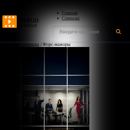
Главная
Сериалы
SERGO
LORDFILM
Главная
/
Сериалы
/
Форс-мажоры