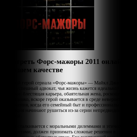
Смотреть Форс-мажоры 2011 онлайн в
хорошем качестве
Главный герой сериала «Форс-мажоры» — Майкл Джастис.
Он — успешный адвокат, чья жизнь кажется идеальной
снаружи: блестящая карьера, обаятельная жена, роскошный
дом. Однако, вскоре герой оказывается в среде невероятного
напряжения, когда его семейный быт и профессиональная
репутация начинают рушиться из-за серии непредвиденных
событий.
Майкл сталкивается с моральными дилеммами и этическими
конфликтами, должен принимать сложные решения в