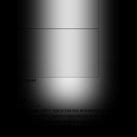
Смотрите также
SERGO
LORDFILM
Весь материал на сайте представлен исключительно для
домашнего ознакомительного просмотра и не является
публичной офертой или призывом к действию. Все товарные
знаки принадлежат их законным владельцам. Данный ресурс
носит исключительно информационно-ознакомительный